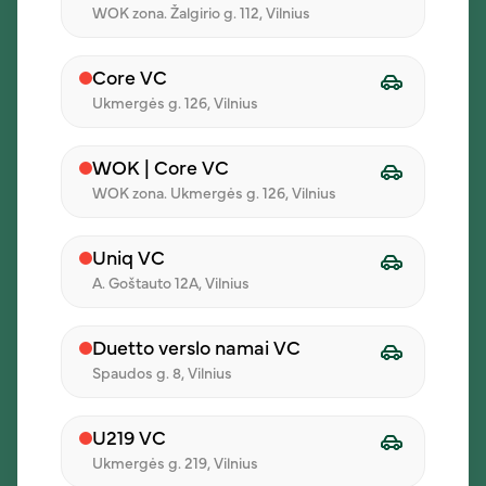
WOK zona. Žalgirio g. 112, Vilnius
Core VC
1,60 €
1,60 €
Ukmergės g. 126, Vilnius
WOK | Core VC
WOK zona. Ukmergės g. 126, Vilnius
Uniq VC
A. Goštauto 12A, Vilnius
Duetto verslo namai VC
Spaudos g. 8, Vilnius
Morkų salotos su
Perlinis kuskusas
ajoli kremu
U219 VC
Ukmergės g. 219, Vilnius