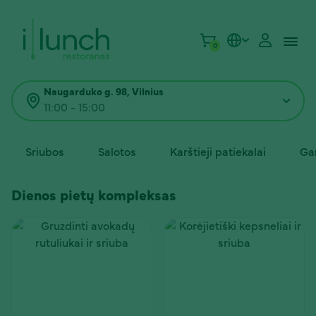
0
Naugarduko g. 98, Vilnius
11:00 - 15:00
Sriubos
Salotos
Karštieji patiekalai
Ga
Dienos pietų kompleksas