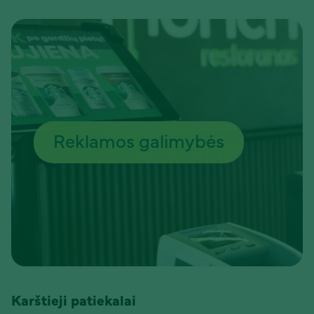
Reklamos galimybės
Karštieji patiekalai