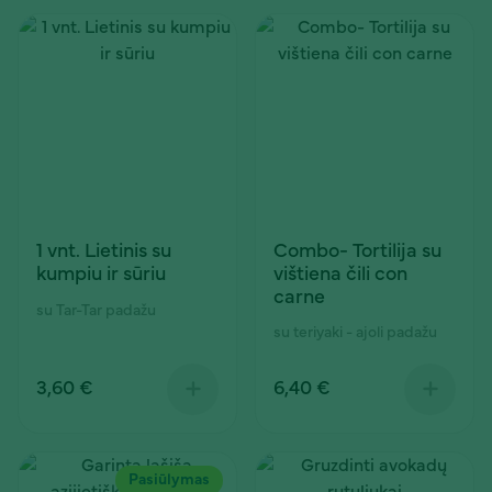
Combo- Tortilija su
1 vnt. Lietinis su
vištiena čili con
kumpiu ir sūriu
carne
su Tar-Tar padažu
su teriyaki - ajoli padažu
3,60 €
6,40 €
Pasiūlymas