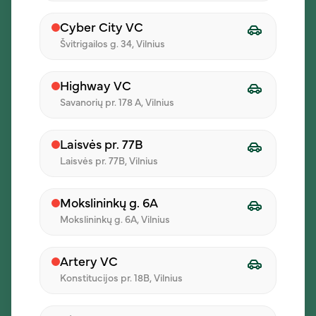
1,60 €
1,60 €
Cyber City VC
Švitrigailos g. 34, Vilnius
Highway VC
Savanorių pr. 178 A, Vilnius
Laisvės pr. 77B
Laisvės pr. 77B, Vilnius
Mokslininkų g. 6A
Šviežių daržovių
salotos
Mokslininkų g. 6A, Vilnius
su morkomis, sėklomis ir
Provanso žolelių padažu
Artery VC
Konstitucijos pr. 18B, Vilnius
1,60 €