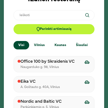
Ieškoti
Lietiniai su kumpiu ir
Natūralus kijevo
Parinkti artimiausią
sūriu
kotletas
su tar-tar padažu
Visi
Vilnius
Kaunas
Šiauliai
Klaip
6,20 €
6,90 €
Office 100 by Skraidenis VC
Naugarduko g. 98, Vilnius
Eika VC
A. Goštauto g. 40A, Vilnius
Nordic and Baltic VC
Perkūnkiemio g. 5, Vilnius