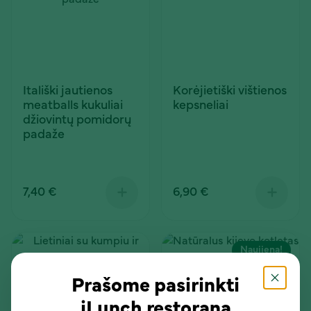
Itališki jautienos
Korėjietiški vištienos
meatballs kukuliai
kepsneliai
džiovintų pomidorų
padaže
7,40 €
6,90 €
Naujiena!
Prašome pasirinkti
iLunch restoraną