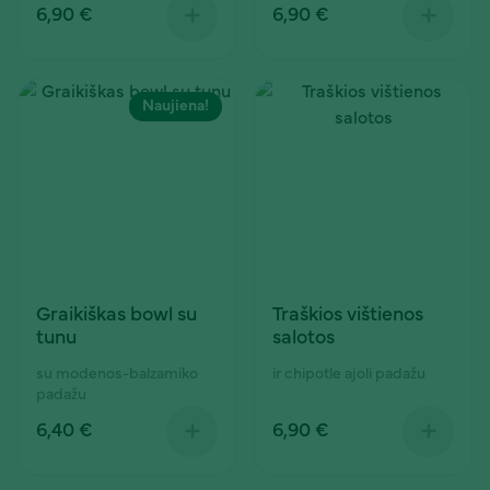
6,90 €
6,90 €
Naujiena!
Graikiškas bowl su
Traškios vištienos
tunu
salotos
su modenos-balzamiko
ir chipotle ajoli padažu
padažu
6,40 €
6,90 €