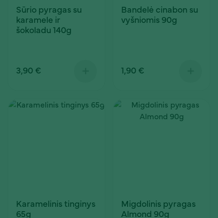
Sūrio pyragas su
Bandelė cinabon su
karamele ir
vyšniomis 90g
šokoladu 140g
3,90 €
1,90 €
Karamelinis tinginys
Migdolinis pyragas
65g
Almond 90g