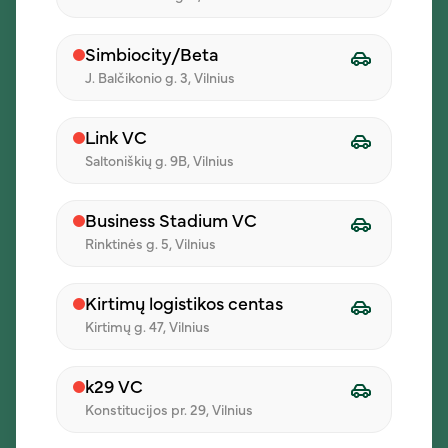
Tortilija su vištiena
Užkeptas vištienos
čili con carne
kepsnys
Simbiocity/Beta
J. Balčikonio g. 3, Vilnius
su teriyaki - ajoli padažu
su sūriu, voveraitėmis ir
šonine
Link VC
5,20 €
6,90 €
Saltoniškių g. 9B, Vilnius
Business Stadium VC
Garnyrai
Rinktinės g. 5, Vilnius
Kirtimų logistikos centas
Kirtimų g. 47, Vilnius
k29 VC
Konstitucijos pr. 29, Vilnius