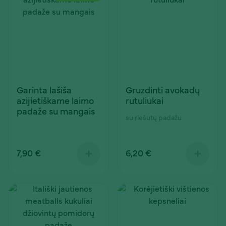
Garinta lašiša
Gruzdinti avokadų
azijietiškame laimo
rutuliukai
padaže su mangais
su riešutų padažu
7,90 €
6,20 €