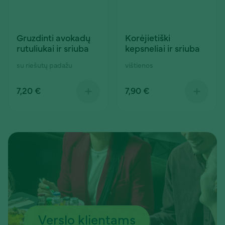
Gruzdinti avokadų
Korėjietiški
rutuliukai ir sriuba
kepsneliai ir sriuba
su riešutų padažu
vištienos
7,20 €
7,90 €
Verslo klientams