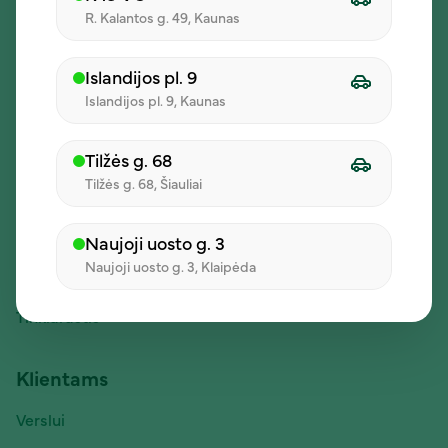
R. Kalantos g. 49, Kaunas
Islandijos pl. 9
Islandijos pl. 9, Kaunas
Įmonė
Tilžės g. 68
Apie mus
Tilžės g. 68, Šiauliai
Dienos pietų pasiūlymai
Karjera
Naujoji uosto g. 3
Naujoji uosto g. 3, Klaipėda
Kontaktai
Tinklaraštis
Klientams
Verslui