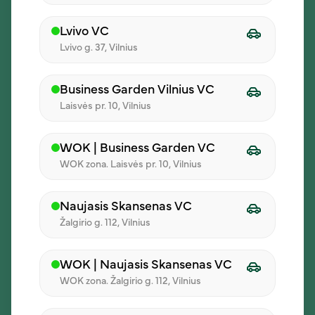
Lvivo VC
03
Lvivo g. 37, Vilnius
Patvirtinkite užsakymą
Business Garden Vilnius VC
Matykite pasirinkimus, bendrą sumą ir
Laisvės pr. 10, Vilnius
užsakymo informaciją vienoje vietoje.
WOK | Business Garden VC
WOK zona. Laisvės pr. 10, Vilnius
04
Naujasis Skansenas VC
Žalgirio g. 112, Vilnius
Gaukite pietus
Užsakymą pristatysime pasirinktu
WOK | Naujasis Skansenas VC
adresu ir laiku.
WOK zona. Žalgirio g. 112, Vilnius