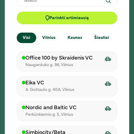
matykite visus pasirinkimus vienoje vietoje.
Parinkti artimiausią
Kasdien naujas meniu
Visi
Vilnius
Kaunas
Šiauliai
Klaip
Kiekvienas dalyvis gali pasirinkti patiekalą iš
dienos meniu.
Office 100 by Skraidenis VC
Naugarduko g. 98, Vilnius
Eika VC
Pristatymas pasirinktu laiku
A. Goštauto g. 40A, Vilnius
Pasirinkite adresą ir laiką, o mes
pasirūpinsime, kad pietūs pasiektų jūsų
Nordic and Baltic VC
komandą.
Perkūnkiemio g. 5, Vilnius
Simbiocity/Beta