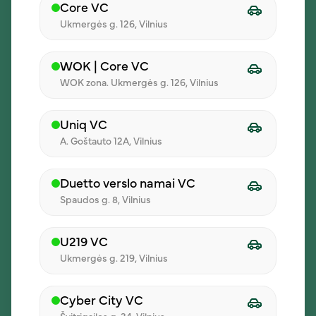
Core VC
Kurti paskyrą
Ukmergės g. 126, Vilnius
WOK | Core VC
WOK zona. Ukmergės g. 126, Vilnius
Aptarkime jūsų komandos
pietus
Uniq VC
A. Goštauto 12A, Vilnius
Įmonės pavadinimas
Duetto verslo namai VC
Spaudos g. 8, Vilnius
Vardas, pavardė
U219 VC
Ukmergės g. 219, Vilnius
Telefono numeris
Cyber City VC