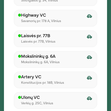
Švitrigailos g. 34, Vilnius
El. paštas
Highway VC
Savanorių pr. 178 A, Vilnius
Komentaras
Laisvės pr. 77B
Laisvės pr. 77B, Vilnius
Mokslininkų g. 6A
Mokslininkų g. 6A, Vilnius
Pažymėjęs varnelę sutinku, kad mano duomenys bus tvarkomi
Artery VC
tiesioginės rinkodaros tikslais ir kad aš susipažinau su tvarkymo
sąlygomis nurodytomis
Privatumo politikoje
.
Konstitucijos pr. 18B, Vilnius
Siųsti žinutę
Ulonų VC
Verkių g. 25C, Vilnius