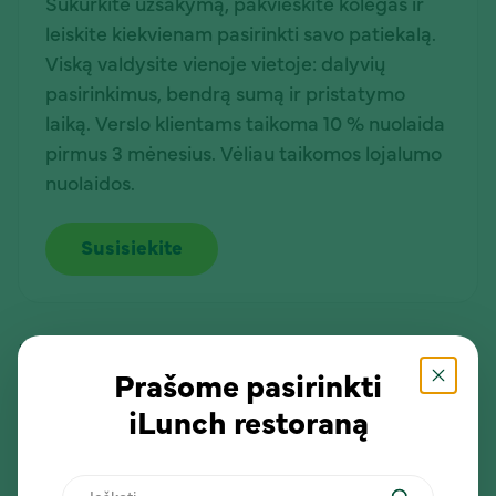
Sukurkite užsakymą, pakvieskite kolegas ir
leiskite kiekvienam pasirinkti savo patiekalą.
Viską valdysite vienoje vietoje: dalyvių
pasirinkimus, bendrą sumą ir pristatymo
laiką. Verslo klientams taikoma 10 % nuolaida
pirmus 3 mėnesius. Vėliau taikomos lojalumo
nuolaidos.
Susisiekite
Pietaukite dar patogiau!
Prašome pasirinkti
iLunch restoraną
Paprasta administruoti
Sukurkite užsakymą, pakvieskite dalyvius ir
Ieškoti