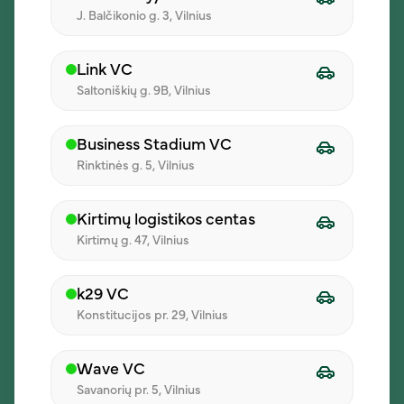
J. Balčikonio g. 3, Vilnius
Kaip tai veikia?
Link VC
01
Saltoniškių g. 9B, Vilnius
Sukurkite užsakymą
Business Stadium VC
Rinktinės g. 5, Vilnius
Pradėkite grupinį pietų užsakymą
iLunch sistemoje.
Kirtimų logistikos centas
Kirtimų g. 47, Vilnius
02
k29 VC
Konstitucijos pr. 29, Vilnius
Pakvieskite dalyvius
Kolegos patys pasirenka patiekalus iš
Wave VC
dienos meniu.
Savanorių pr. 5, Vilnius