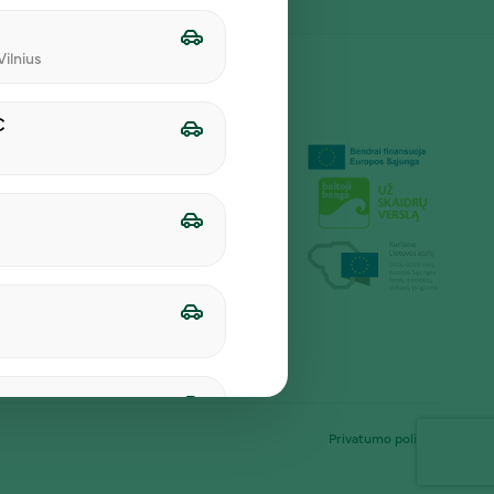
ilnius
C
Privatumo politika