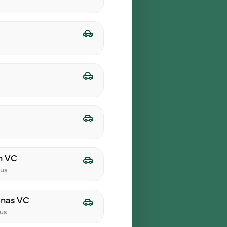
Registruotis
n VC
ius
enas VC
ius