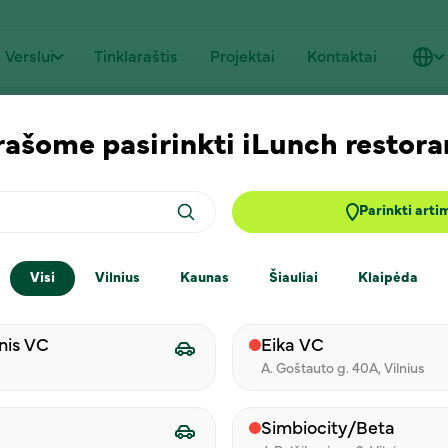
Verslui
Tinklaraštis
Projektai
Kontaktai
rašome pasirinkti iLunch restora
Parinkti arti
Visi
Vilnius
Kaunas
Šiauliai
Klaipėda
is per Facebook
Registruoti
nis VC
Eika VC
Telefono numeris
A. Goštauto g. 40A, Vilnius
Simbiocity/Beta