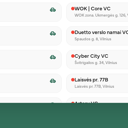
WOK | Core VC
WOK zona. Ukmergės g. 126, V
Klientams
Administracija
Duetto verslo namai V
Verslui
+370 640 60423
Spaudos g. 8, Vilnius
info@ilunch.lt
Renginiams
Konstitucijos pr. 18B,
Cyber City VC
Vilnius
Franšizė
I - V 8:00 - 17:00
Švitrigailos g. 34, Vilnius
Atsiliepimai
Laisvės pr. 77B
Sąskaitos
Laisvės pr. 77B, Vilnius
išrašymas
Artery VC
Konstitucijos pr. 18B, Vilnius
Šeimyniškių g. 19