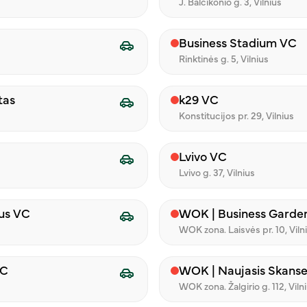
J. Balčikonio g. 3, Vilnius
Pavardė
Business Stadium VC
Rinktinės g. 5, Vilnius
Miestas
tas
k29 VC
Konstitucijos pr. 29, Vilnius
Pakartokite slaptažodį
Lvivo VC
Lvivo g. 37, Vilnius
d sutinku, kad mano duomenys būtų tvarkomi tiesioginės
 susipažinęs su
Privatumo politikoje
numatytomis tvarkymo
ius VC
WOK | Business Garde
WOK zona. Laisvės pr. 10, Viln
Jau turite paskyrą?
Prisijungti
VC
WOK | Naujasis Skans
WOK zona. Žalgirio g. 112, Viln