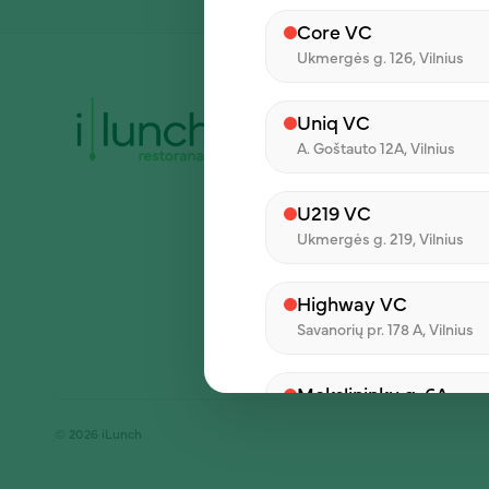
Core VC
Ukmergės g. 126, Vilnius
Įmonė
Uniq VC
Apie mus
A. Goštauto 12A, Vilnius
Dienos pietų
pasiūlymai
U219 VC
Ukmergės g. 219, Vilnius
Karjera
Kontaktai
Highway VC
Savanorių pr. 178 A, Vilnius
Tinklaraštis
Mokslininkų g. 6A
Mokslininkų g. 6A, Vilnius
© 2026 iLunch
Ulonų VC