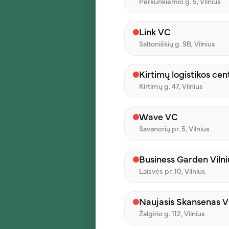
Perkūnkiemio g. 5, Vilnius
Vardas
Link VC
Saltoniškių g. 9B, Vilnius
Pašto kodas
Kirtimų logistikos cen
Kirtimų g. 47, Vilnius
Slaptažodis
Wave VC
Savanorių pr. 5, Vilnius
Paspausdamas patvirtinu, ka
rinkodaros tikslais ir kad esu
Business Garden Viln
sąlygomis
Laisvės pr. 10, Vilnius
Naujasis Skansenas 
Žalgirio g. 112, Vilnius