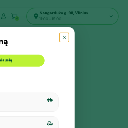
Naugarduko g. 98, Vilnius
0
11:00 - 15:00
ną
miausią
s per Google