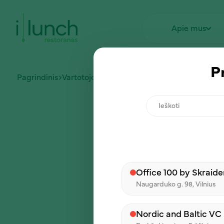
Apie mus
P
Pagrindinis
Vartotojo zona
Registruotis
Ieškoti
Registruotis
Registruot
Office 100 by Skraide
El. paštas
Naugarduko g. 98, Vilnius
Nordic and Baltic VC
Registruojasi įmonė