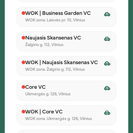
Renginiams
Franšizė
WOK | Business Garden VC
WOK zona. Laisvės pr. 10, Vilnius
Atsiliepimai
Sąskaitos išrašymas
Naujasis Skansenas VC
Žalgirio g. 112, Vilnius
Administracija
WOK | Naujasis Skansenas VC
+370 640 60423
WOK zona. Žalgirio g. 112, Vilnius
info@ilunch.lt
Konstitucijos pr. 18B, Vilnius
I - V 8:00 - 17:00
Core VC
Ukmergės g. 126, Vilnius
WOK | Core VC
WOK zona. Ukmergės g. 126, Vilnius