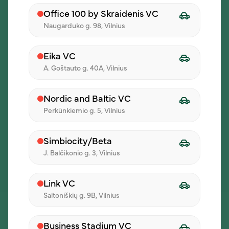
Meniu
Office 100 by Skraidenis VC
Naugarduko g. 98, Vilnius
perkunkiemio@ilunch.lt
Eika VC
A. Goštauto g. 40A, Vilnius
+37068259352
Nordic and Baltic VC
Perkūnkiemio g. 5, Vilnius
Perkūnkiemio g. 5
Simbiocity/Beta
J. Balčikonio g. 3, Vilnius
I - V 11:00 - 15:00
Link VC
Saltoniškių g. 9B, Vilnius
Business Stadium VC