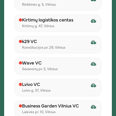
Rinktinės g. 5, Vilnius
Kirtimų logistikos centas
Kirtimų g. 47, Vilnius
Įmonė
Apie mus
k29 VC
Konstitucijos pr. 29, Vilnius
Dienos pietų pasiūlymai
Karjera
Wave VC
Savanorių pr. 5, Vilnius
Kontaktai
Tinklaraštis
Lvivo VC
Lvivo g. 37, Vilnius
Klientams
Business Garden Vilnius VC
Verslui
Laisvės pr. 10, Vilnius