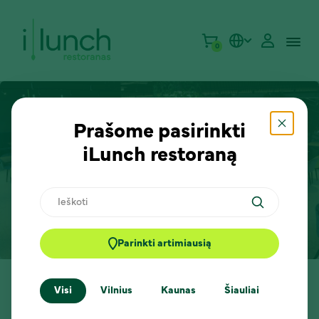
0
Prašome pasirinkti
iLunch restoraną
Nordic and Baltic VC
Ieškoti
Parinkti artimiausią
Pagrindinis
Dienos pietų pasiūlymai
Nordic and Baltic VC
Visi
Vilnius
Kaunas
Šiauliai
Klaip