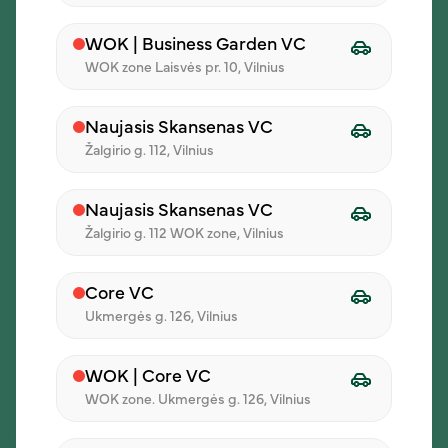
For events
Franchise
WOK | Business Garden VC
WOK zone Laisvės pr. 10, Vilnius
Testimonials
Generate invoice
Naujasis Skansenas VC
Žalgirio g. 112, Vilnius
Administration
Naujasis Skansenas VC
+370 640 60423
Žalgirio g. 112 WOK zone, Vilnius
info@ilunch.lt
Konstitucijos pr. 18B, Vilnius
I - V 8:00 - 17:00
Core VC
Ukmergės g. 126, Vilnius
WOK | Core VC
WOK zone. Ukmergės g. 126, Vilnius