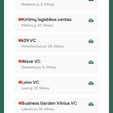
Rinktinės g. 5, Vilnius
Kirtimų logistikos centas
Kirtimų g. 47, Vilnius
Company
About us
k29 VC
Konstitucijos pr. 29, Vilnius
Daily lunch offers
Careers
Wave VC
Savanorių pr. 5, Vilnius
Contacts
Posts
Lvivo VC
Lvivo g. 37, Vilnius
For Clients
Business Garden Vilnius VC
Company proposal
Laisvės pr. 10, Vilnius