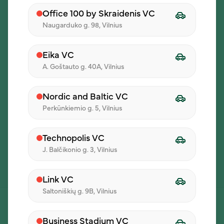
Menu
Office 100 by Skraidenis VC
Naugarduko g. 98, Vilnius
perkunkiemio@ilunch.lt
Eika VC
A. Goštauto g. 40A, Vilnius
+37068259352
Nordic and Baltic VC
Perkūnkiemio g. 5, Vilnius
Perkūnkiemio g. 5
Technopolis VC
J. Balčikonio g. 3, Vilnius
I - V 11:00 - 15:00
Link VC
Saltoniškių g. 9B, Vilnius
Business Stadium VC