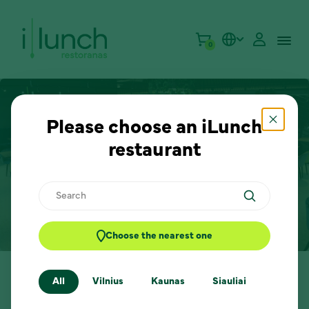
0
Please choose an iLunch
restaurant
Nordic and Baltic VC
Search
Choose the nearest one
Home
Daily Lunch Offers
Nordic and Baltic VC
All
Vilnius
Kaunas
Siauliai
Klaipe