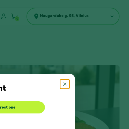
Naugarduko g. 98, Vilnius
0
nt
rest one