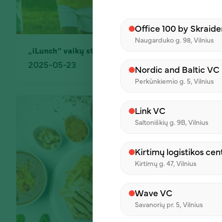
Office 100 by Skraide
Naugarduko g. 98, Vilnius
„iLunch“ vaikų stovykloms: subalansuoti pietūs be 
2025-05-23
Nordic and Baltic VC
Perkūnkiemio g. 5, Vilnius
Link VC
Saltoniškių g. 9B, Vilnius
Kirtimų logistikos cen
Kirtimų g. 47, Vilnius
Wave VC
Savanorių pr. 5, Vilnius