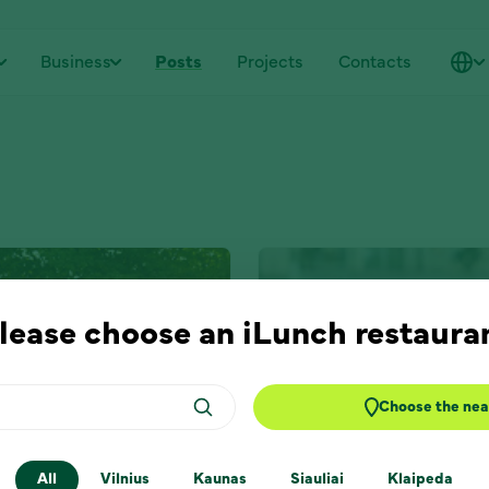
Business
Posts
Projects
Contacts
lease choose an iLunch restaura
Choose the nea
All
Vilnius
Kaunas
Siauliai
Klaipeda