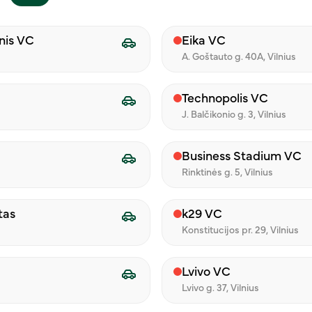
nis VC
Eika VC
A. Goštauto g. 40A, Vilnius
jokių rūpesčių
„iLunch“ – kai pietų kain
2025-04-18
Technopolis VC
J. Balčikonio g. 3, Vilnius
Business Stadium VC
Rinktinės g. 5, Vilnius
tas
k29 VC
Konstitucijos pr. 29, Vilnius
Lvivo VC
Lvivo g. 37, Vilnius