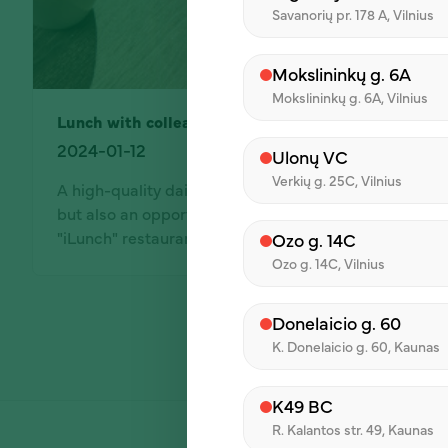
Savanorių pr. 178 A, Vilnius
Mokslininkų g. 6A
Mokslininkų g. 6A, Vilnius
Lunch with colleagues? Yes, please.
2024-01-12
Ulonų VC
Verkių g. 25C, Vilnius
A high-quality daily lunch provided by the employer is
but also an opportunity to strengthen the team. Seve
"iLunch" restaurants gladly shared their experiences
Ozo g. 14C
"iLunch" restaurants are located in business centers, s
Ozo g. 14C, Vilnius
that employees of various offices are happy to have
the restaurant is only two elevator buttons away fro
Donelaicio g. 60
Pagination
opportunity to have a quick and quality lunch is reall
K. Donelaicio g. 60, Kaunas
K49 BC
R. Kalantos str. 49, Kaunas