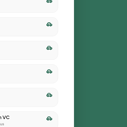
kartą „iLunch“ restoranų
sarį, kuomet noro sėdėti
 ir mėgautis atgimstančia
a tiesiog mūsų akyse, kam
t keturi Vilniuje esantys
n VC
ius