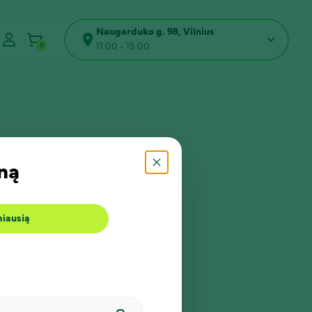
Naugarduko g. 98, Vilnius
0
11:00 - 15:00
ną
miausią