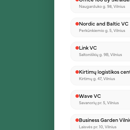
Office 100 by Skraide
Naugarduko g. 98, Vilnius
Atsižvelgdami į mūsų la
duris atverti ir savait
Nordic and Baltic VC
namuose – vis mažiau, o 
Perkūnkiemio g. 5, Vilnius
gamta.
Juk kai saulė lenda iš u
Link VC
gali kilti noras šį brangų 
Saltoniškių g. 9B, Vilnius
Nuo kovo 1 d. dienos šeš
„iLunch“ restoranai:
Kirtimų logistikos cen
Žalgirio g. 112 (VC „Nauja
Kirtimų g. 47, Vilnius
Perkūnkiemio g. 5 (VC „No
Spaudos g. 8 (VC „Dueto 
Wave VC
Savanorių pr. 5 (VC „Wave
Savanorių pr. 5, Vilnius
Business Garden Viln
Laisvės pr. 10, Vilnius