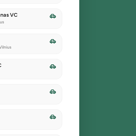
enas VC
ius
ilnius
C