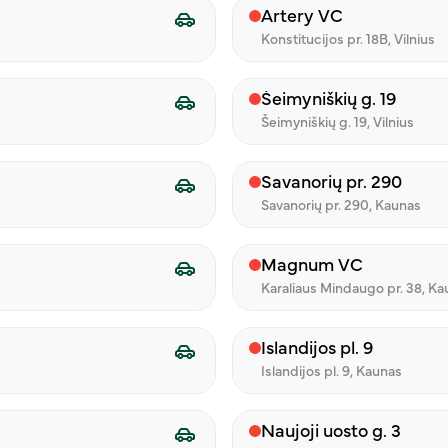
Artery VC
Konstitucijos pr. 18B, Vilnius
pasiūlysime pačius populiariausius „iLunch“ patiekalus, ku
Šeimyniškių g. 19
iastą. Visus egzotikos mėgėjus kviečia Žalgirio g. 112 įsikūrusi
Šeimyniškių g. 19, Vilnius
anokite savo laisvą laiką mylimiems žmonėms, o ne keptuvė
kad galite užsisakyti „iLunch“ patiekalų su pristatymu
www.i
Savanorių pr. 290
Bolt Food“ ir „Wolt“.
Savanorių pr. 290, Kaunas
Magnum VC
Karaliaus Mindaugo pr. 38, K
Klientams
Administracija
Islandijos pl. 9
Islandijos pl. 9, Kaunas
Verslui
+370 640 60423
info@ilunch.lt
Renginiams
Konstitucijos pr. 18B,
Naujoji uosto g. 3