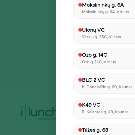
Mokslininkų g. 6A
Mokslininkų g. 6A, Vilnius
Savaitgaliais mes Jums 
Ulonų VC
lietuviškos virtuvės entuz
Verkių g. 25C, Vilnius
Užsukite pas mus ir dov
galimybės, nepamiškite, 
Ozo g. 14C
pristatymo programėles „
Ozo g. 14C, Vilnius
BLC 2 VC
K. Donelaičio g. 60, Kaunas
Įmonė
K49 VC
R. Kalantos g. 49, Kaunas
Apie mus
Dienos pietų
Tilžės g. 68
pasiūlymai