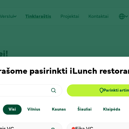
Verslui
Tinklaraštis
Projektai
Kontaktai
ei!
rašome pasirinkti iLunch restora
Parinkti arti
Visi
Vilnius
Kaunas
Šiauliai
Klaipėda