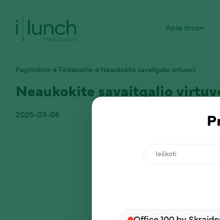
Apie mus
Pagrindinis
Tinklaraštis
Neaukokite savaitgalio virtuvei!
Neaukokite savaitgalio virtuv
2025-03-06
P
Ieškoti