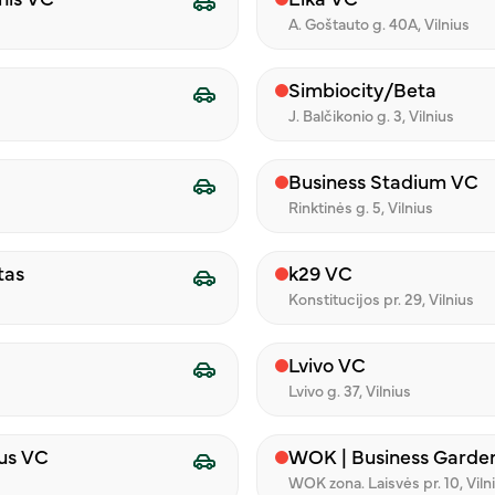
nis VC
Eika VC
A. Goštauto g. 40A, Vilnius
nkytojų norus ir vertindami jų laiką, nusprendėme pirmą 
galiais. Pasirinkome tam puikų laiką – prasidedantį pava
Simbiocity/Beta
diena iš dienos šylantis oras taip ir kviečia išeiti į lauką
J. Balčikonio g. 3, Vilnius
ž debesų vis dažniau, kai dienos – vis ilgesnės, o gamta bund
Business Stadium VC
laiką aukoti virtuvėje.
Rinktinės g. 5, Vilnius
tadieniais ir sekmadieniais, 12–17 valandomis Jūsų laukia ne
tas
k29 VC
sis Skansenas“);
Konstitucijos pr. 29, Vilnius
rdic and Baltic“);
verslo namai“);
Lvivo VC
“).
Lvivo g. 37, Vilnius
ius VC
WOK | Business Garde
WOK zona. Laisvės pr. 10, Viln