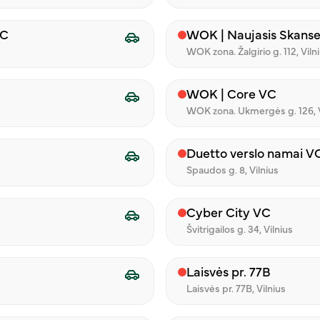
VC
WOK | Naujasis Skans
WOK zona. Žalgirio g. 112, Viln
WOK | Core VC
WOK zona. Ukmergės g. 126, V
Duetto verslo namai V
Spaudos g. 8, Vilnius
Cyber City VC
Švitrigailos g. 34, Vilnius
Laisvės pr. 77B
Laisvės pr. 77B, Vilnius